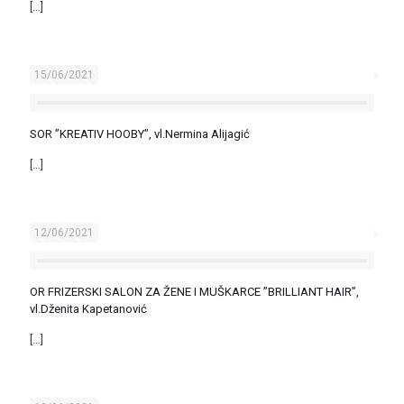
[…]
15/06/2021
SOR ”KREATIV HOOBY”, vl.Nermina Alijagić
[…]
12/06/2021
OR FRIZERSKI SALON ZA ŽENE I MUŠKARCE ”BRILLIANT HAIR”,
vl.Dženita Kapetanović
[…]