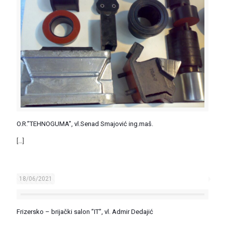
O.R.”TEHNOGUMA”, vl.Senad Smajović ing.maš.
[…]
18/06/2021
Frizersko – brijački salon ”IT”, vl. Admir Dedajić