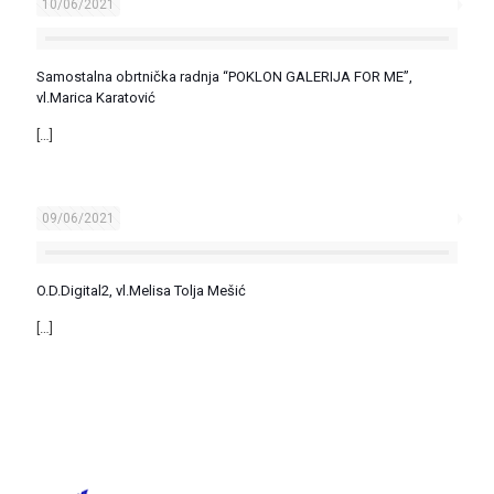
10/06/2021
Samostalna obrtnička radnja “POKLON GALERIJA FOR ME”,
vl.Marica Karatović
[…]
09/06/2021
O.D.Digital2, vl.Melisa Tolja Mešić
[…]