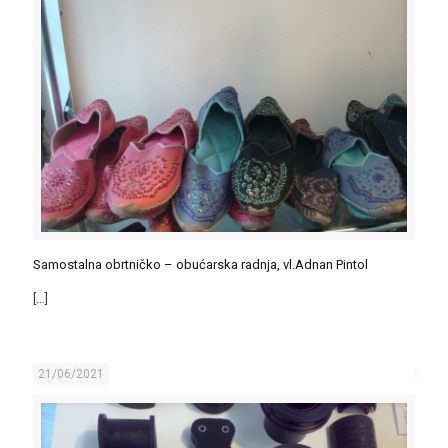
Samostalna obrtničko – obućarska radnja, vl.Adnan Pintol
[…]
21/06/2021