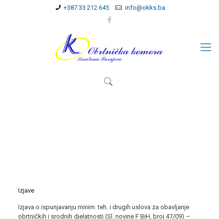
+387 33 212 645
info@okks.ba
Izjave
Izjava o ispunjavanju minim. teh. i drugih uslova za obavljanje
obrtničkih i srodnih djelatnosti (Sl. novine F BiH, broj 47/09) –