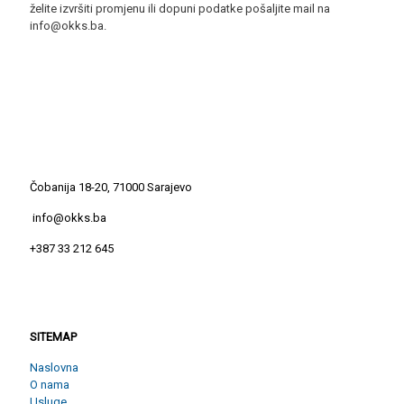
želite izvršiti promjenu ili dopuni podatke pošaljite mail na
info@okks.ba.
Čobanija 18-20, 71000 Sarajevo
info@okks.ba
+387 33 212 645
SITEMAP
SITEMAP
Naslovna
O nama
Usluge