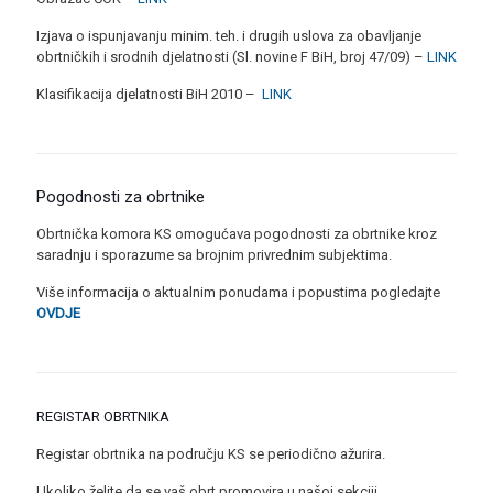
Izjava o ispunjavanju minim. teh. i drugih uslova za obavljanje
obrtničkih i srodnih djelatnosti (Sl. novine F BiH, broj 47/09) –
LINK
Klasifikacija djelatnosti BiH 2010 –
LINK
Pogodnosti za obrtnike
Obrtnička komora KS omogućava pogodnosti za obrtnike kroz
saradnju i sporazume sa brojnim privrednim subjektima.
Više informacija o aktualnim ponudama i popustima pogledajte
OVDJE
REGISTAR OBRTNIKA
Registar obrtnika na području KS se periodično ažurira.
Ukoliko želite da se vaš obrt promovira u našoj sekciji