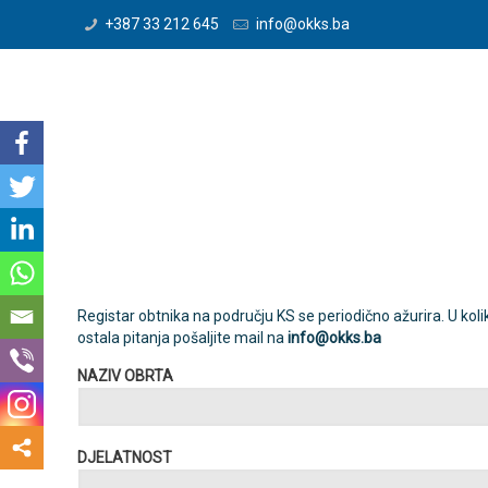
+387 33 212 645
info@okks.ba
Registar obtnika na području KS se periodično ažurira. U koli
ostala pitanja pošaljite mail na
info@okks.ba
NAZIV OBRTA
DJELATNOST