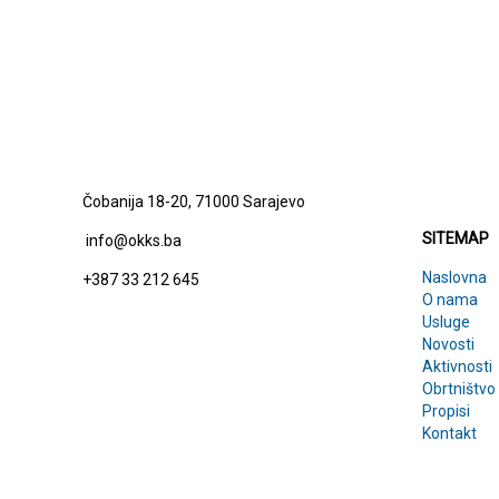
SITEMAP
Čobanija 18-20, 71000 Sarajevo
SITEMAP
info@okks.ba
Naslovna
+387 33 212 645
O nama
Usluge
Novosti
Aktivnosti
Obrtništvo
Propisi
Kontakt