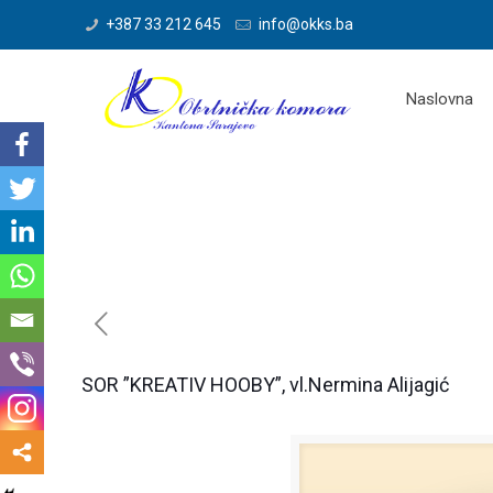
+387 33 212 645
info@okks.ba
Naslovna
SOR ”KREATIV HOOBY”, vl.Nermina Alijagić