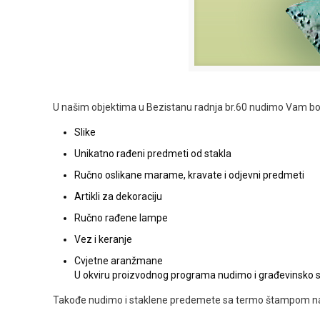
U našim objektima u Bezistanu radnja br.60 nudimo Vam bog
Slike
Unikatno rađeni predmeti od stakla
Ručno oslikane marame, kravate i odjevni predmeti
Artikli za dekoraciju
Ručno rađene lampe
Vez i keranje
Cvjetne aranžmane
U okviru proizvodnog programa nudimo i građevinsko sta
Takođe nudimo i staklene predemete sa termo štampom naz