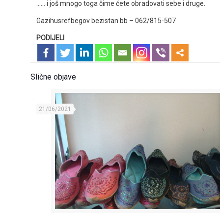
…… i još mnogo toga čime ćete obradovati sebe i druge.
Gazihusrefbegov bezistan bb – 062/815-507
PODIJELI
Slične objave
21/06/2021