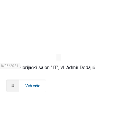
18/06/2021
rizersko – brijački salon ”IT”, vl. Admir Dedajić
Vidi više