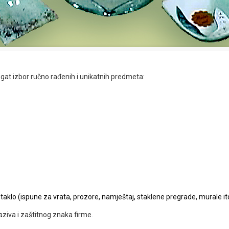
at izbor ručno rađenih i unikatnih predmeta:
klo (ispune za vrata, prozore, namještaj, staklene pregrade, murale itd
iva i zaštitnog znaka firme.