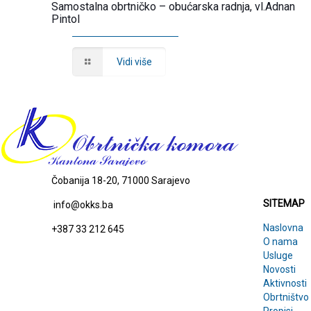
Samostalna obrtničko – obućarska radnja, vl.Adnan
Pintol
Vidi više
SITEMAP
Čobanija 18-20, 71000 Sarajevo
SITEMAP
info@okks.ba
Naslovna
+387 33 212 645
O nama
Usluge
Novosti
Aktivnosti
Obrtništvo