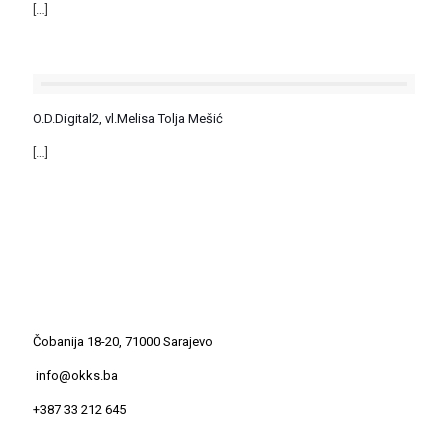
[…]
O.D.Digital2, vl.Melisa Tolja Mešić
[…]
Čobanija 18-20, 71000 Sarajevo
info@okks.ba
+387 33 212 645