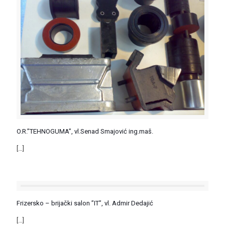
O.R.”TEHNOGUMA”, vl.Senad Smajović ing.maš.
[…]
Frizersko – brijački salon ”IT”, vl. Admir Dedajić
[…]