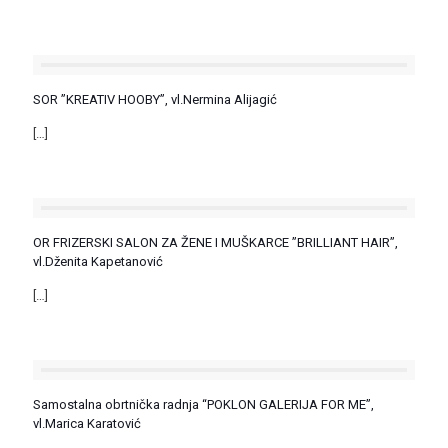
SOR ”KREATIV HOOBY”, vl.Nermina Alijagić
[…]
OR FRIZERSKI SALON ZA ŽENE I MUŠKARCE ”BRILLIANT HAIR”,
vl.Dženita Kapetanović
[…]
Samostalna obrtnička radnja “POKLON GALERIJA FOR ME”,
vl.Marica Karatović