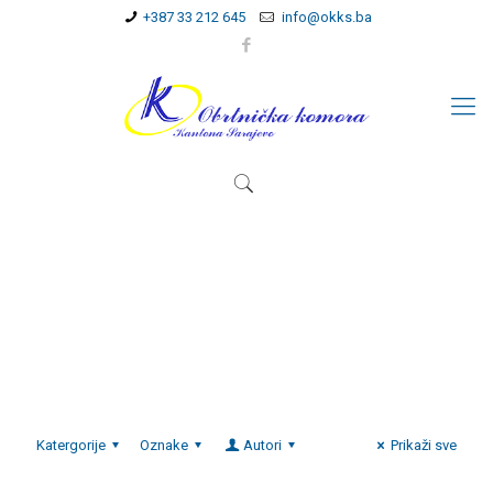
+387 33 212 645
info@okks.ba
Katergorije
Oznake
Autori
Prikaži sve