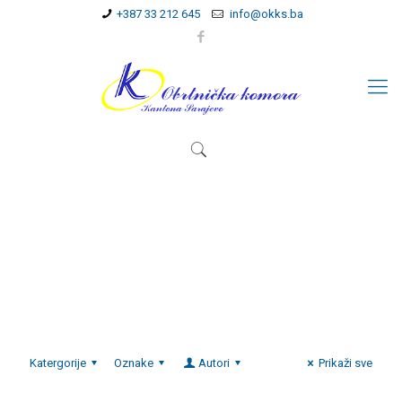
+387 33 212 645
info@okks.ba
Katergorije
Oznake
Autori
Prikaži sve