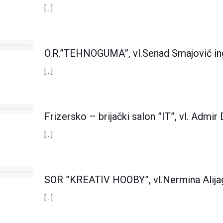
[…]
O.R.”TEHNOGUMA”, vl.Senad Smajović in
[…]
Frizersko – brijački salon ”IT”, vl. Admir 
[…]
SOR ”KREATIV HOOBY”, vl.Nermina Alija
[…]