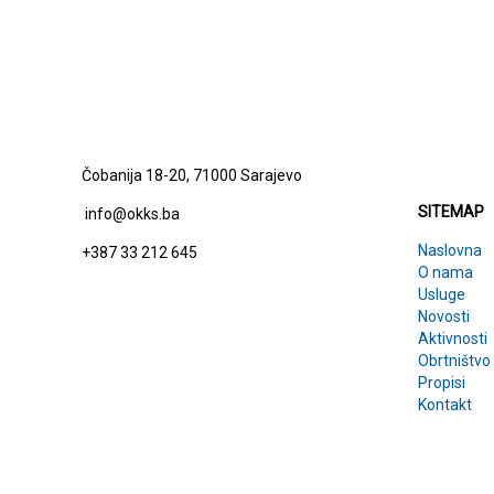
SITEMAP
Čobanija 18-20, 71000 Sarajevo
SITEMAP
info@okks.ba
Naslovna
+387 33 212 645
O nama
Usluge
Novosti
Aktivnosti
Obrtništvo
Propisi
Kontakt