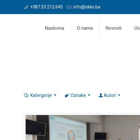
+387 33 212 645
info@okks.ba
Naslovna
O nama
Novosti
Us
Katergorije
Oznake
Autori