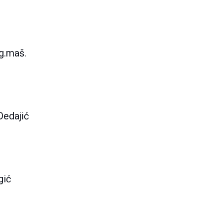
g.maš.
Dedajić
gić