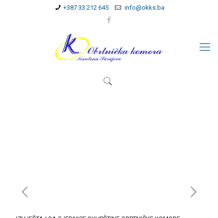
+387 33 212 645
info@okks.ba