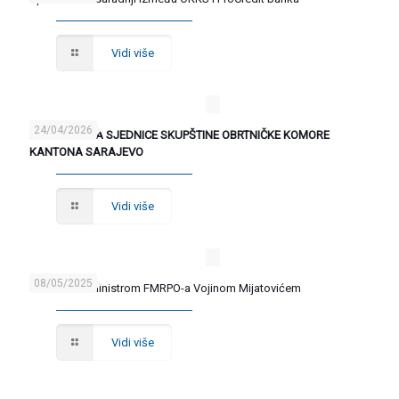
Vidi više
24/04/2026
IZVJEŠTAJ SA SJEDNICE SKUPŠTINE OBRTNIČKE KOMORE
KANTONA SARAJEVO
Vidi više
08/05/2025
Sastanak s Ministrom FMRPO-a Vojinom Mijatovićem
Vidi više