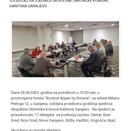
IZVJEŠTAJ SA SJEDNICE SKUPŠTINE OBRTNIČKE KOMORE
KANTONA SARAJEVO
Dana 26.04.2025. godine sa početkom u 10:30 sati, u
prostorijama hotela ”Bosmal Arjaan by Rotana”, na adresi Milana
Preloga 12, u Sarajevu, održana je redovna godišnja sjednica
Skupštine Obrtničke komore Kantona Sarajevo. Na sjednici je
prisustvovalo 17 delegata sa područja općina: Centar, Stari
Grad, Novi Grad, Novo Sarajevo, Ilidža, Hadžići, Vogošća, Ilijaš.
Skupština je usvojila sljedeće: