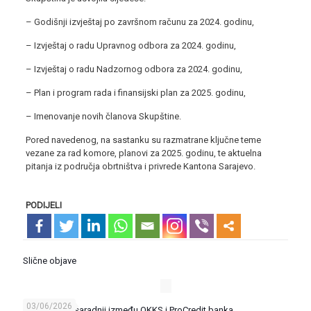
– Godišnji izvještaj po završnom računu za 2024. godinu,
– Izvještaj o radu Upravnog odbora za 2024. godinu,
– Izvještaj o radu Nadzornog odbora za 2024. godinu,
– Plan i program rada i finansijski plan za 2025. godinu,
– Imenovanje novih članova Skupštine.
Pored navedenog, na sastanku su razmatrane ključne teme
vezane za rad komore, planovi za 2025. godinu, te aktuelna
pitanja iz područja obrtništva i privrede Kantona Sarajevo.
PODIJELI
Slične objave
03/06/2026
Sporazum o saradnji između OKKS i ProCredit banka