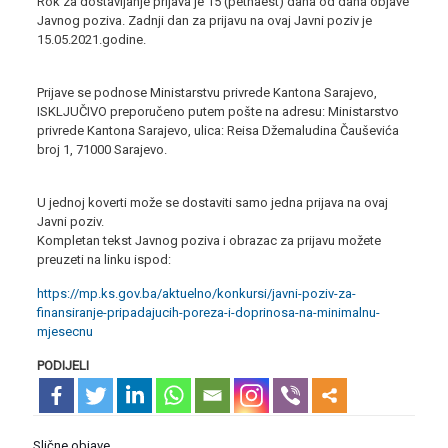
Rok za dostavljanje prijava je 15 (petnaest) dana od dana objave
Javnog poziva. Zadnji dan za prijavu na ovaj Javni poziv je
15.05.2021.godine.
Prijave se podnose Ministarstvu privrede Kantona Sarajevo,
ISKLJUČIVO preporučeno putem pošte na adresu: Ministarstvo
privrede Kantona Sarajevo, ulica: Reisa Džemaludina Čauševića
broj 1, 71000 Sarajevo.
U jednoj koverti može se dostaviti samo jedna prijava na ovaj
Javni poziv.
Kompletan tekst Javnog poziva i obrazac za prijavu možete
preuzeti na linku ispod:
https://mp.ks.gov.ba/aktuelno/konkursi/javni-poziv-za-
finansiranje-pripadajucih-poreza-i-doprinosa-na-minimalnu-
mjesecnu
PODIJELI
Slične objave