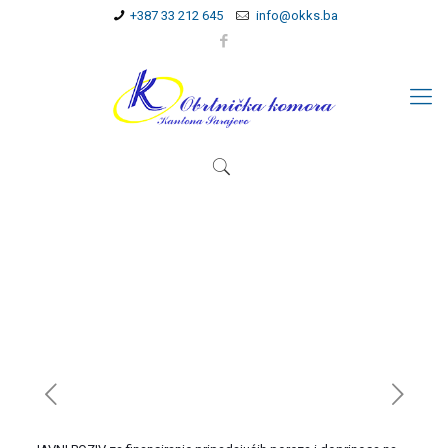
+387 33 212 645
info@okks.ba