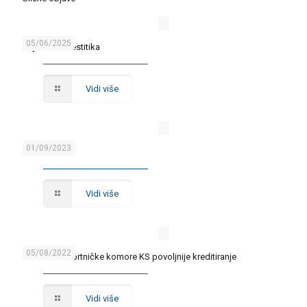
05/06/2025
Bajramska čestitika
Vidi više
01/09/2023
JAVNI POZIV
Vidi više
05/08/2022
Članovima Obrtničke komore KS povoljnije kreditiranje
Vidi više