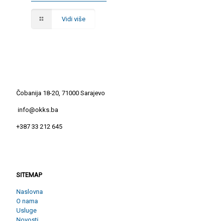
Vidi više
Čobanija 18-20, 71000 Sarajevo
info@okks.ba
+387 33 212 645
SITEMAP
SITEMAP
Naslovna
O nama
Usluge
Novosti