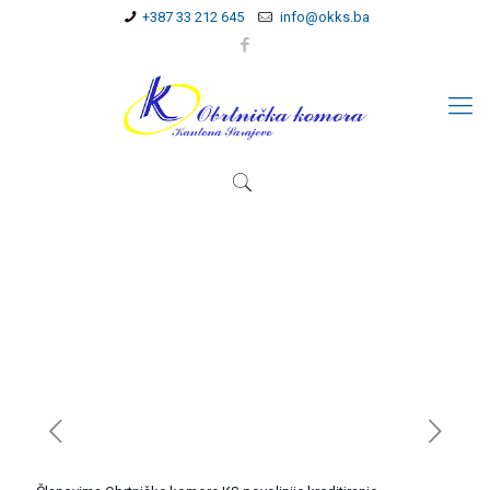
+387 33 212 645
info@okks.ba