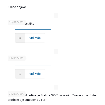
Slične objave
05/06/2025
Bajramska čestitika
Vidi više
01/09/2023
JAVNI POZIV
Vidi više
28/04/2022
ODLUKA o usklađivanju Statuta OKKS sa novim Zakonom o obrtu i
srodnim djelatnostima u FBiH