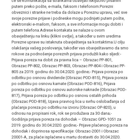
će se komunikacija sa strankama obavljati isključivo pisanim
putem preko pošte, e-maila, faksom i telefonom.Porezni
obveznici i stranke ne treba da dolaze u Poreznu upravu, već sve
svoje porezne prijave i podneske mogu podnijeti putem pošte,
elektronski e-mailom, faksom, a sve informacije mogu dobiti i
putem telefona.Adrese kontakata se nalaze u ovom
obavještenju na linku (klikni ovdje), a također u svim uredima
Porezne uprave su istaknuta obavještenja sa kontaktima.U cilju
olakšanja vašeg poslovanja, također vas obavještavamo da smo
rokove za podnošenje poreznih prijava produžili kako sljedi:-
Prijava poreza na dobit za pravna lica – Obrazac PP-801,
Obrazac PP-802, Obrazac PP-803, Obrazac PP-804 i Obrazac PP-
805 za 2019. godinu do 30.04.2020. godine;- Prijava poreza po
odbitku po osnovu dividende (Obrazac POD-815), Prijava poreza
po odbitku po osnovu kamate (Obrazac POD-816), Prijava
poreza po odbitku po osnovu autorske naknade (Obrazac POD-
817), Prijava poreza po odbitku po osnovu ostalih prihoda
(Obrazac POD-818), Izjava pravnog lica u svrhu oslobađanja od
plaćanja poreza po odbitku na izvoru (Obrazac OP-820), u
odnosu na propisani rok, rok se produžava za 30 dana;-
Godišnja prijava poreza na dohodak – Obrazac GPD-1051 za
2019. godinu do 30.04.2020. godine;- Prijave plaćenog poreza na
dohodak i doprinosa specifikacije: Obrazac-2001 i Obrazac
20001-A, za plaće isplaćene u martu dostaviti do 30.04.2020.