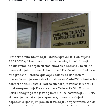
INFORMACIJA – POREZNA UPRAVA FBIH
Prenosimo vam informaciju Porezne uprave FBiH, objavljena
24.03.2020.g. ”Poštovani porezni obveznici,U ovoj situaciji
pokušavamo da organizujemo obavljanje poslova u mjeri i na
način kako je to moguće kako bi zaštitili vaše zdravlje i zdravlje
svih građana. Porezna uprava je u skladu sa donesenim
preventivnim mjerama i shodno zaključku Vlade FBiH obustavila i
zabranila fizički kontakt i rad sa stranaka, te zabranila ulazak u
poslovne prostorije Porezne uprave Federacije BiH. To smo
učinili i zbog toga što je zbog boravka lica zaraženog CORONA
virusom jedna naša cijela ispostava, odnosno svi njeni
zaposlenici rješenjem poslani u izolaciju.Obavještavamo vas da