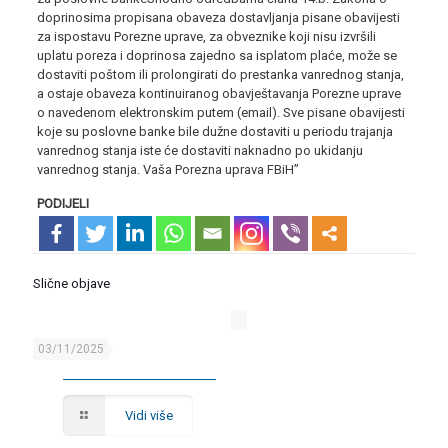
doprinosima propisana obaveza dostavljanja pisane obavijesti
za ispostavu Porezne uprave, za obveznike koji nisu izvršili
uplatu poreza i doprinosa zajedno sa isplatom plaće, može se
dostaviti poštom ili prolongirati do prestanka vanrednog stanja,
a ostaje obaveza kontinuiranog obavještavanja Porezne uprave
o navedenom elektronskim putem (email). Sve pisane obavijesti
koje su poslovne banke bile dužne dostaviti u periodu trajanja
vanrednog stanja iste će dostaviti naknadno po ukidanju
vanrednog stanja. Vaša Porezna uprava FBiH”
PODIJELI
Slične objave
03/11/2025
JAVNI POZIV
Vidi više