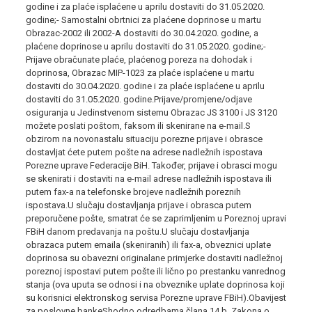
godine i za plaće isplaćene u aprilu dostaviti do 31.05.2020.
godine;- Samostalni obrtnici za plaćene doprinose u martu
Obrazac-2002 ili 2002-A dostaviti do 30.04.2020. godine, a
plaćene doprinose u aprilu dostaviti do 31.05.2020. godine;-
Prijave obračunate plaće, plaćenog poreza na dohodak i
doprinosa, Obrazac MIP-1023 za plaće isplaćene u martu
dostaviti do 30.04.2020. godine i za plaće isplaćene u aprilu
dostaviti do 31.05.2020. godine.Prijave/promjene/odjave
osiguranja u Jedinstvenom sistemu Obrazac JS 3100 i JS 3120
možete poslati poštom, faksom ili skenirane na e-mail.S
obzirom na novonastalu situaciju porezne prijave i obrasce
dostavljat ćete putem pošte na adrese nadležnih ispostava
Porezne uprave Federacije BiH. Također, prijave i obrasci mogu
se skenirati i dostaviti na e-mail adrese nadležnih ispostava ili
putem fax-a na telefonske brojeve nadležnih poreznih
ispostava.U slučaju dostavljanja prijave i obrasca putem
preporučene pošte, smatrat će se zaprimljenim u Poreznoj upravi
FBiH danom predavanja na poštu.U slučaju dostavljanja
obrazaca putem emaila (skeniranih) ili fax-a, obveznici uplate
doprinosa su obavezni originalane primjerke dostaviti nadležnoj
poreznoj ispostavi putem pošte ili lično po prestanku vanrednog
stanja (ova uputa se odnosi i na obveznike uplate doprinosa koji
su korisnici elektronskog servisa Porezne uprave FBiH).Obavijest
za poslovne bankeShodno odredbama člana 14.b. Zakona o